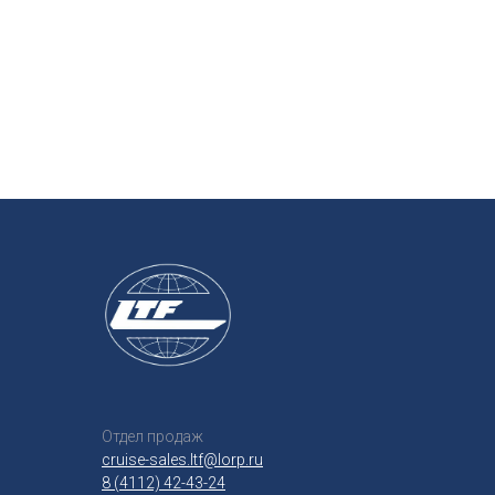
Отдел продаж
cruise-sales.ltf@lorp.ru
8 (4112) 42-43-24