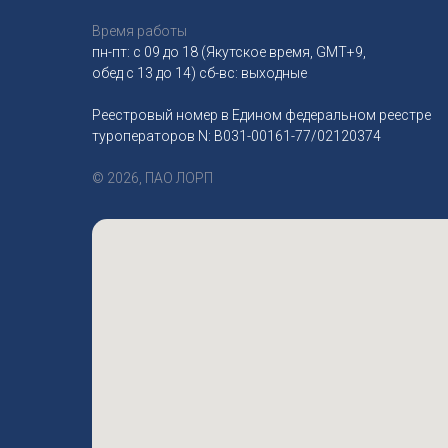
Время работы
пн-пт: с 09 до 18 (Якутское время, GMT+9,
обед с 13 до 14) сб-вс: выходные
Реестровый номер в Едином федеральном реестре
туроператоров N: B031-00161-77/02120374
© 2026, ПАО ЛОРП