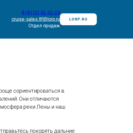
8 (4112) 42-43-24
cruise-sales.ltf@lorp.ru
LORP.RU
Отдел продаж
проще сориентироваться в
влений. Они отличаются
тмосфера реки Лены и наш
отправьтесь покорять дальние