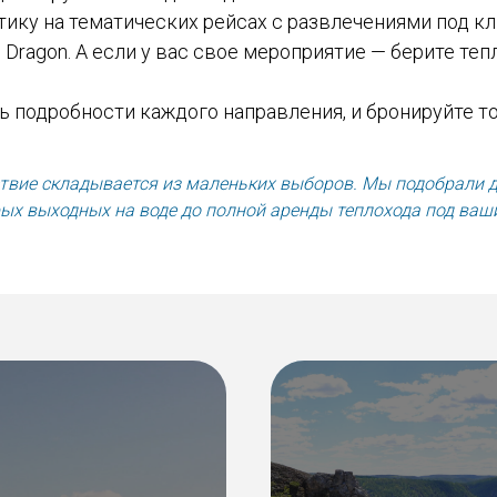
тику на тематических рейсах с развлечениями под кл
 Dragon. А если у вас свое мероприятие — берите те
ь подробности каждого направления, и бронируйте то
твие складывается из маленьких выборов. Мы подобрали д
ых выходных на воде до полной аренды теплохода под ваш