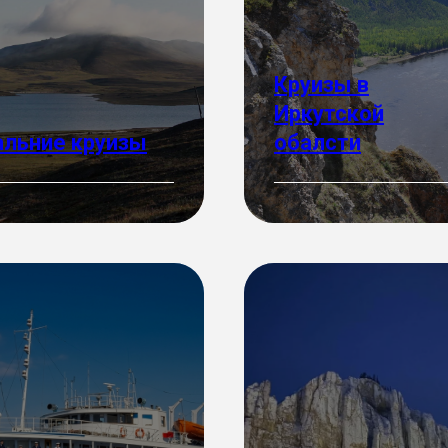
Круизы в
Иркутской
льние круизы
обалсти
Подробнее
робнее