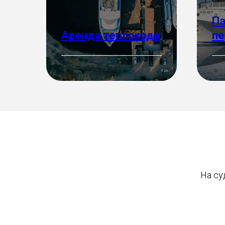
Па
Аренда теплохода
пе
Подробнее
Под
На су